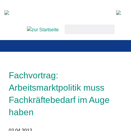
Startseite
keywords
Aktuell
Termine
Aktiv werde
Fachvortrag:
Über uns
Arbeitsmarktpolitik muss
Unsere Mitg
Fachkräftebedarf im Auge
Kontakt
haben
02.04.2012