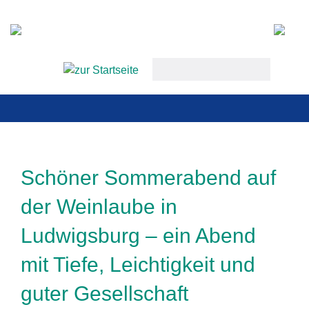
Startseite
keywords
Aktuell
Termine
Aktiv werde
Schöner Sommerabend auf
Über uns
der Weinlaube in
Unsere Mitg
Ludwigsburg – ein Abend
Kontakt
mit Tiefe, Leichtigkeit und
guter Gesellschaft