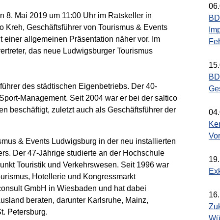
06
 8. Mai 2019 um 11:00 Uhr im Ratskeller in
BDS
rio Kreh, Geschäftsführer von Tourismus & Events
Imp
 einer allgemeinen Präsentation näher vor. Im
Fe
vertreter, das neue Ludwigsburger Tourismus
15
BD
sführer des städtischen Eigenbetriebs. Der 40-
Ge
t Sport-Management. Seit 2004 war er bei der saltico
eschäftigt, zuletzt auch als Geschäftsführer der
04
Ke
Vo
mus & Events Ludwigsburg in der neu installierten
ers. Der 47-Jährige studierte an der Hochschule
19
unkt Touristik und Verkehrswesen. Seit 1996 war
Ex
Tourismus, Hotellerie und Kongressmarkt
consult GmbH in Wiesbaden und hat dabei
16
usland beraten, darunter Karlsruhe, Mainz,
Zu
St. Petersburg.
Wü