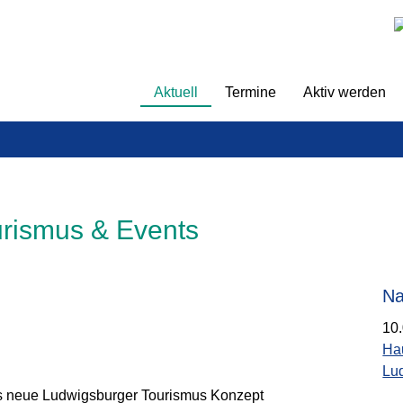
überspringen
Aktuell
Termine
Aktiv werden
urismus & Events
Na
10
Ha
Lu
as neue Ludwigsburger Tourismus Konzept