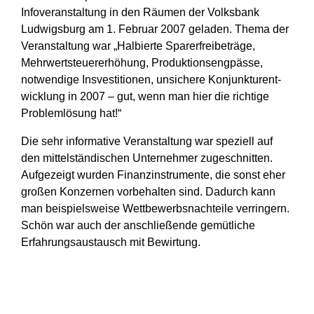
Infoveranstaltung in den Räumen der Volksbank
Ludwigsburg am 1. Februar 2007 geladen. Thema der
Veranstaltung war „Halbierte Sparer­freibeträge,
Mehrwert­steuer­erhöhung, Produktions­eng­pässe,
notwendige Insves­ti­tionen, unsichere Konjunktur­ent­
wicklung in 2007 – gut, wenn man hier die rich­tige
Problem­lösung hat!“
Die sehr informative Veranstaltung war speziell auf
den mittel­ständischen Unter­nehmer zugeschnitten.
Aufgezeigt wurden Finanz­instru­mente, die sonst eher
großen Konzer­nen vorbe­halten sind. Dadurch kann
man beispiels­weise Wett­bewerbs­nachteile verringern.
Schön war auch der anschlie­ßende gemütliche
Erfahrungs­austausch mit Bewirtung.