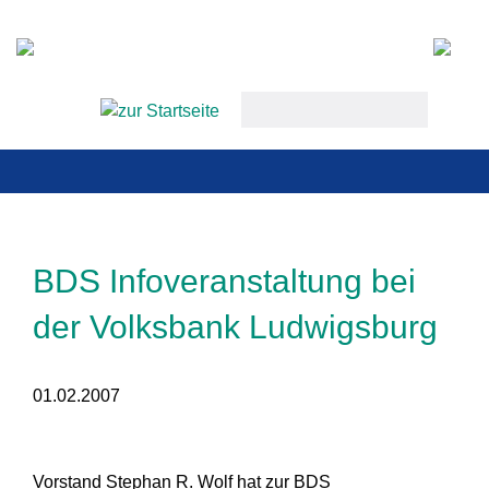
Startseite
keywords
Aktuell
Termine
Aktiv werde
BDS Infoveranstaltung bei
Über uns
der Volksbank Ludwigsburg
Unsere Mitg
01.02.2007
Kontakt
Vorstand Stephan R. Wolf hat zur BDS